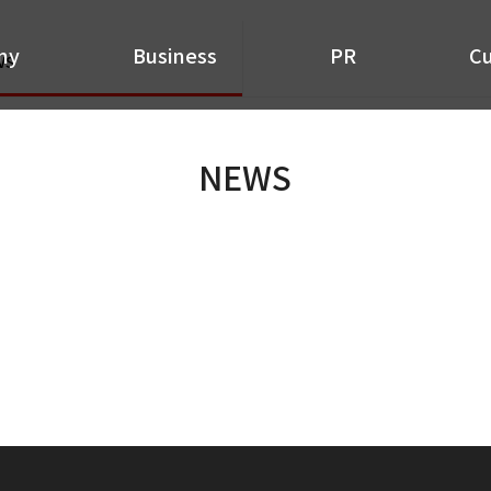
PR
ny
Business
PR
C
ws
NEWS