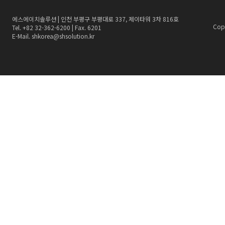
에스에이치솔루션 | 인천 부평구 부평대로 337, 제이타워 3차 816호
Copy
Tel. +82 32-362-6200 | Fax. 6201
E-Mail. shkorea@shsolution.kr